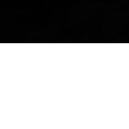
Ab 2026 kein Bio Anbau mehr
Krankheitsbedingt stellen wir den Bio Anbau zum Jahresende
2025 ein. Der erhöhte Aufwand ist auch in absehbarer Zeit
nicht leistbar. Wir hoffen jedoch sehr, dass eines Tages die
Produktion wieder beginnen kann. Bis dahin bedanken wir uns
bei Kunden und Wiederverkäufern für das entgegengebrachte
Vertrauen.